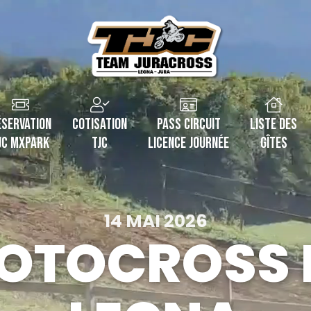
éservation
Cotisation
Pass Circuit
Liste des
JC MXPark
TJC
Licence journée
Gîtes
14 MAI 2026
OTOCROSS 