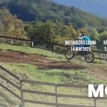
Motocross Legna
R
14 MAI 2026
T
M