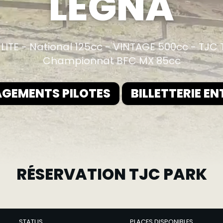
LEGNA
LITE - National 125cc - VINTAGE 500cc - TJC
Championnat BFC MX 85cc
GEMENTS PILOTES
BILLETTERIE EN
RÉSERVATION TJC PARK
STATUS
PLACES DISPONIBLES