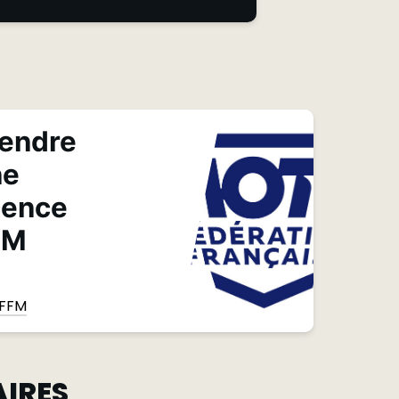
endre
ne
cence
FM
 FFM
AIRES