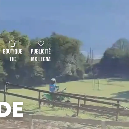
Boutique
Publicité
TJC
MX Legna
DE