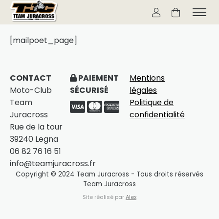
[mailpoet_page]
CONTACT
PAIEMENT
Mentions
Moto-Club
SÉCURISÉ
légales
Team
Politique de
Juracross
confidentialité
Rue de la tour
39240 Legna
06 82 76 16 51
info@teamjuracross.fr
Copyright © 2024 Team Juracross - Tous droits réservés
Team Juracross
Site réalisé par
Alex